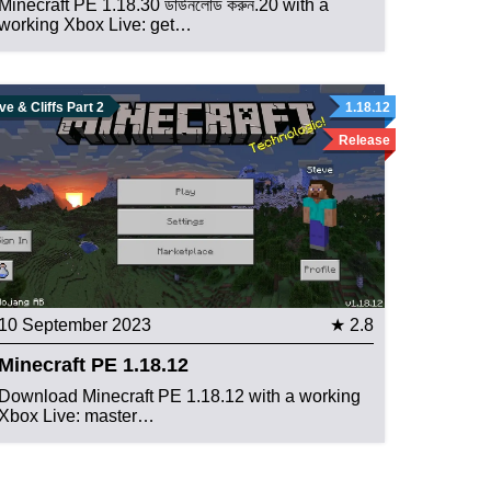
Minecraft PE 1.18.30 ডাউনলোড করুন.20 with a
working Xbox Live: get…
e & Cliffs Part 2
1.18.12
Release
10 September 2023
★ 2.8
Minecraft PE 1.18.12
Download Minecraft PE 1.18.12 with a working
Xbox Live: master…