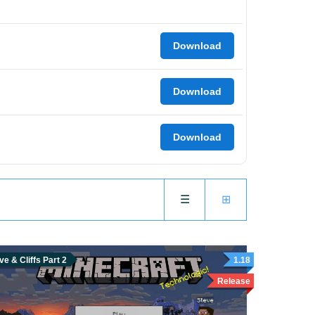
Download
Download
Download
☰
⊞
e & Cliffs Part 2
1.18
Release