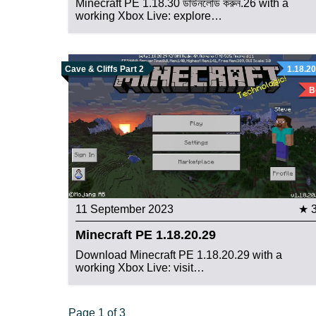
Minecraft PE 1.18.30 ডাউনলোড করুন.26 with a
working Xbox Live: explore…
Cave & Cliffs Part 2
1.18.20
B
11 September 2023
★ 
Minecraft PE 1.18.20.29
Download Minecraft PE 1.18.20.29 with a
working Xbox Live: visit…
Page 1 of 3