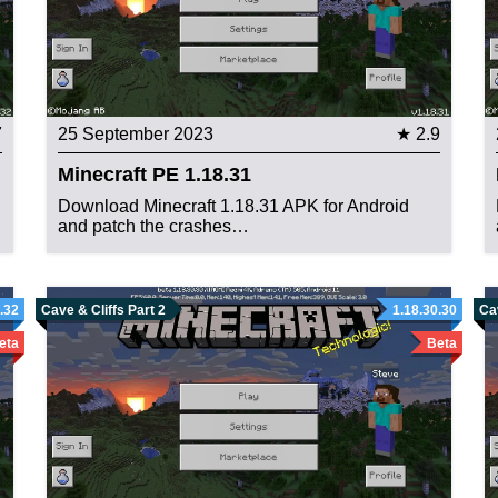
7
25 September 2023
★ 2.9
Minecraft PE 1.18.31
Download Minecraft 1.18.31 APK for Android
and patch the crashes…
.32
Cave & Cliffs Part 2
1.18.30.30
Cav
eta
Beta