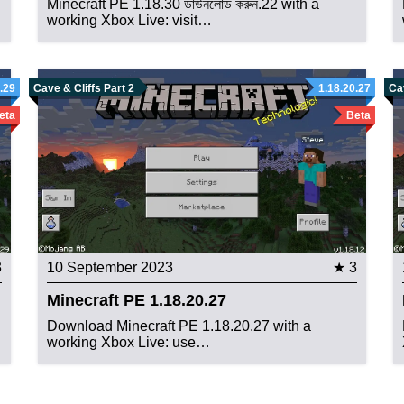
Minecraft PE 1.18.30 ডাউনলোড করুন.22 with a
working Xbox Live: visit…
.29
Cave & Cliffs Part 2
1.18.20.27
Cav
eta
Beta
3
10 September 2023
★ 3
Minecraft PE 1.18.20.27
Download Minecraft PE 1.18.20.27 with a
working Xbox Live: use…