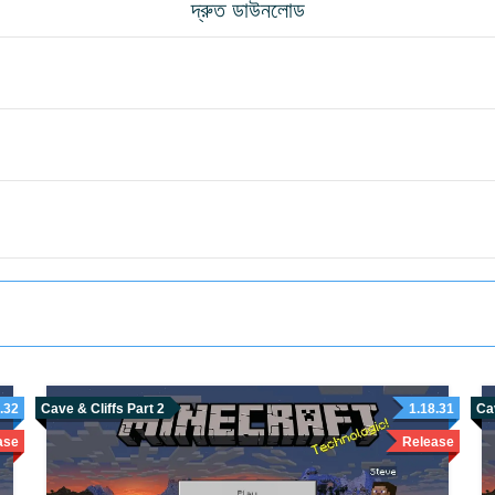
দ্রুত ডাউনলোড
.32
Cave & Cliffs Part 2
1.18.31
Cav
ase
Release