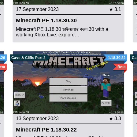
3
17 September 2023
★ 3.1
Minecraft PE 1.18.30.30
Minecraft PE 1.18.30 ডাউনলোড করুন.30 with a
working Xbox Live: explore…
.26
Cave & Cliffs Part 2
1.18.30.22
Cav
eta
Beta
2
13 September 2023
★ 3.3
Minecraft PE 1.18.30.22