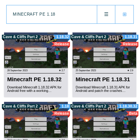
☰
⊞
MINECRAFT PE 1.18
Cave & Cliffs Part 2
1.18.32
Cave & Cliffs Part 2
1.18.31
Release
Release
28 September 2023
★ 2.7
25 September 2023
★ 2.9
Minecraft PE 1.18.32
Minecraft PE 1.18.31
Download Minecraft 1.18.32 APK for
Download Minecraft 1.18.31 APK for
Android free with a working…
Android and patch the crashes…
Cave & Cliffs Part 2
1.18
Cave & Cliffs Part 2
1.18.30.32
Release
Beta