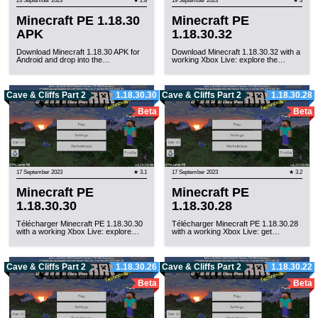
23 September 2023
★ 2.8
19 September 2023
★ 3
Minecraft PE 1.18.30
Minecraft PE
APK
1.18.30.32
Download Minecraft 1.18.30 APK for
Download Minecraft 1.18.30.32 with a
Android and drop into the…
working Xbox Live: explore the…
Cave & Cliffs Part 2
1.18.30.30
Cave & Cliffs Part 2
1.18.30.28
Beta
Beta
17 September 2023
★ 3.1
17 September 2023
★ 3.2
Minecraft PE
Minecraft PE
1.18.30.30
1.18.30.28
Télécharger Minecraft PE 1.18.30.30
Télécharger Minecraft PE 1.18.30.28
with a working Xbox Live: explore…
with a working Xbox Live: get…
Cave & Cliffs Part 2
1.18.30.26
Cave & Cliffs Part 2
1.18.30.22
Beta
Beta