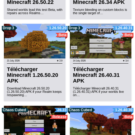
Minecraft 26.50.22
Minecraft 26.34 APK
Shared worlds lead this test Beta, with
Texture bleeding on custom blocks is
repairs across Realms…
the single target of…
Drop 3
1.26.50.20
Drop 3
1.26.40.31
Beta
Beta
21 July 2026
★ 2.9
14 July 2026
★ 3.4
Télécharger
Télécharger
Minecraft 1.26.50.20
Minecraft 26.40.31
APK
APK
Download Minecraft 26.50.20
Télécharger Minecraft 26.40.31
(1.26.50.20) APK if your Realm keeps
(1.26.40.31) APK if your worlds live
respawning…
on…
Chaos Cubed
26.33
Chaos Cubed
1.26.40.30
Release
Beta