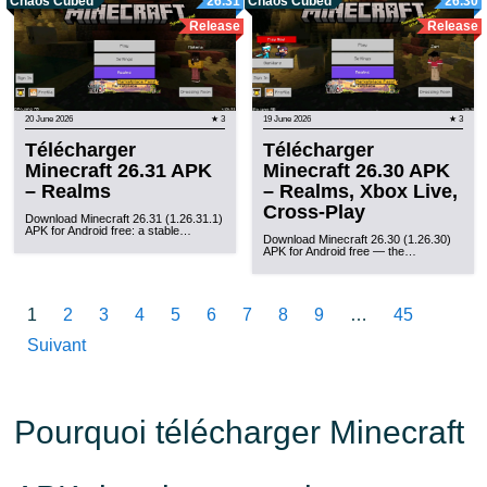
Chaos Cubed
26.31
Chaos Cubed
26.30
Release
Release
20 June 2026
★ 3
19 June 2026
★ 3
Télécharger
Télécharger
Minecraft 26.31 APK
Minecraft 26.30 APK
– Realms
– Realms, Xbox Live,
Cross-Play
Download Minecraft 26.31 (1.26.31.1)
APK for Android free: a stable…
Download Minecraft 26.30 (1.26.30)
APK for Android free — the…
1
2
3
4
5
6
7
8
9
…
45
Suivant
Pourquoi télécharger Minecraft