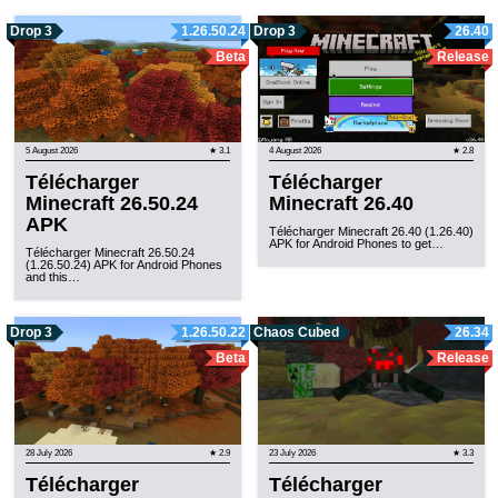
Drop 3
1.26.50.24
Drop 3
26.40
Beta
Release
5 August 2026
★ 3.1
4 August 2026
★ 2.8
Télécharger
Télécharger
Minecraft 26.50.24
Minecraft 26.40
APK
Télécharger Minecraft 26.40 (1.26.40)
APK for Android Phones to get…
Télécharger Minecraft 26.50.24
(1.26.50.24) APK for Android Phones
and this…
Drop 3
1.26.50.22
Chaos Cubed
26.34
Beta
Release
28 July 2026
★ 2.9
23 July 2026
★ 3.3
Télécharger
Télécharger