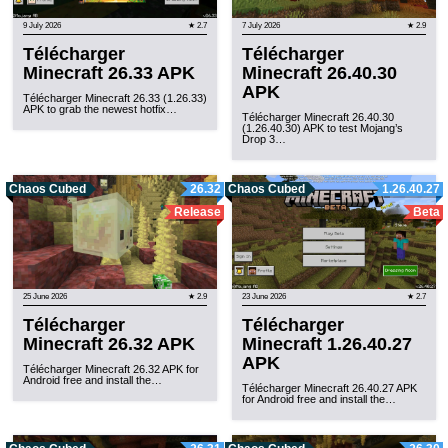
9 July 2026
★ 2.7
7 July 2026
★ 2.9
Télécharger
Télécharger
Minecraft 26.33 APK
Minecraft 26.40.30
APK
Télécharger Minecraft 26.33 (1.26.33)
APK to grab the newest hotfix…
Télécharger Minecraft 26.40.30
(1.26.40.30) APK to test Mojang’s
Drop 3…
Chaos Cubed
26.32
Chaos Cubed
1.26.40.27
Release
Beta
25 June 2026
★ 2.9
23 June 2026
★ 2.7
Télécharger
Télécharger
Minecraft 26.32 APK
Minecraft 1.26.40.27
APK
Télécharger Minecraft 26.32 APK for
Android free and install the…
Télécharger Minecraft 26.40.27 APK
for Android free and install the…