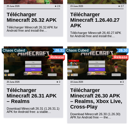
25 June 2026
★ 2.9
23 June 2026
★ 2.7
Télécharger
Télécharger
Minecraft 26.32 APK
Minecraft 1.26.40.27
APK
Télécharger Minecraft 26.32 APK for
Android free and install the…
Télécharger Minecraft 26.40.27 APK
for Android free and install the…
Chaos Cubed
26.31
Chaos Cubed
26.30
Release
Release
20 June 2026
★ 3
19 June 2026
★ 3
Télécharger
Télécharger
Minecraft 26.31 APK
Minecraft 26.30 APK
– Realms
– Realms, Xbox Live,
Cross-Play
Download Minecraft 26.31 (1.26.31.1)
APK for Android free: a stable…
Download Minecraft 26.30 (1.26.30)
APK for Android free — the…