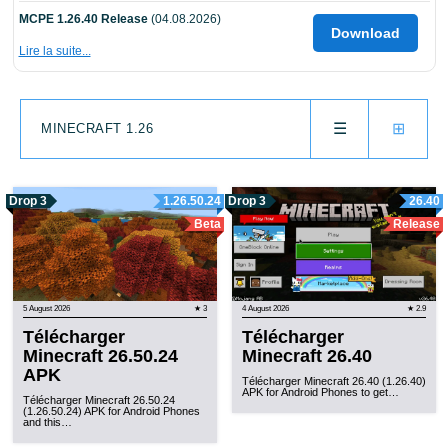
MCPE 1.26.40 Release
(04.08.2026)
Download
Lire la suite...
☰
⊞
MINECRAFT 1.26
Drop 3
1.26.50.24
Drop 3
26.40
Beta
Release
5 August 2026
★ 3
4 August 2026
★ 2.9
Télécharger
Télécharger
Minecraft 26.50.24
Minecraft 26.40
APK
Télécharger Minecraft 26.40 (1.26.40)
APK for Android Phones to get…
Télécharger Minecraft 26.50.24
(1.26.50.24) APK for Android Phones
and this…