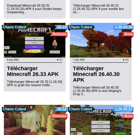
Download Minecraft 26.50.20
Télécharger Minecraft 26.40.31
(1.26.50.20) APK if your Realm keeps
(1.26.40.31) APK if your worlds live
respawning…
on…
Chaos Cubed
26.33
Chaos Cubed
1.26.40.30
Release
Beta
9 July 2026
★ 2.7
7 July 2026
★ 2.9
Télécharger
Télécharger
Minecraft 26.33 APK
Minecraft 26.40.30
APK
Télécharger Minecraft 26.33 (1.26.33)
APK to grab the newest hotfix…
Télécharger Minecraft 26.40.30
(1.26.40.30) APK to test Mojang’s
Drop 3…
Chaos Cubed
26.32
Chaos Cubed
1.26.40.27
Release
Beta