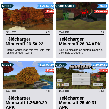
Drop 3
1.26.50.22
Chaos Cubed
26.34
Beta
Release
28 July 2026
★ 2.9
23 July 2026
★ 3.3
Télécharger
Télécharger
Minecraft 26.50.22
Minecraft 26.34 APK
Shared worlds lead this test Beta, with
Texture bleeding on custom blocks is
repairs across Realms…
the single target of…
Drop 3
1.26.50.20
Drop 3
1.26.40.31
Beta
Beta
21 July 2026
★ 2.9
14 July 2026
★ 3.4
Télécharger
Télécharger
Minecraft 1.26.50.20
Minecraft 26.40.31
APK
APK