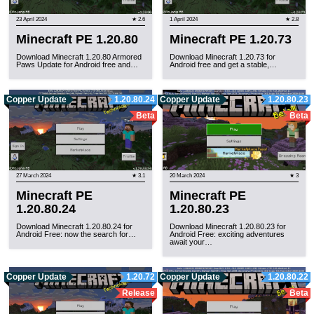
23 April 2024
★ 2.6
1 April 2024
★ 2.8
Minecraft PE 1.20.80
Minecraft PE 1.20.73
Download Minecraft 1.20.80 Armored
Download Minecraft 1.20.73 for
Paws Update for Android free and…
Android free and get a stable,…
Copper Update
1.20.80.24
Copper Update
1.20.80.23
Beta
Beta
27 March 2024
★ 3.1
20 March 2024
★ 3
Minecraft PE
Minecraft PE
1.20.80.24
1.20.80.23
Download Minecraft 1.20.80.24 for
Download Minecraft 1.20.80.23 for
Android Free: now the search for…
Android Free: exciting adventures
await your…
Copper Update
1.20.72
Copper Update
1.20.80.22
Release
Beta