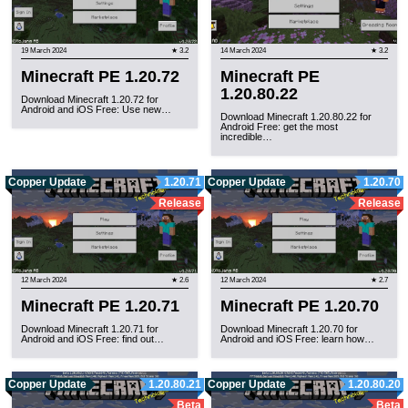
19 March 2024
★ 3.2
14 March 2024
★ 3.2
Minecraft PE 1.20.72
Minecraft PE
1.20.80.22
Download Minecraft 1.20.72 for
Android and iOS Free: Use new…
Download Minecraft 1.20.80.22 for
Android Free: get the most
incredible…
Copper Update
1.20.71
Copper Update
1.20.70
Release
Release
12 March 2024
★ 2.6
12 March 2024
★ 2.7
Minecraft PE 1.20.71
Minecraft PE 1.20.70
Download Minecraft 1.20.71 for
Download Minecraft 1.20.70 for
Android and iOS Free: find out…
Android and iOS Free: learn how…
Copper Update
1.20.80.21
Copper Update
1.20.80.20
Beta
Beta