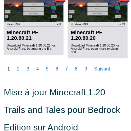
6 March 2024
★ 3
29 February 2024
★ 2.9
Minecraft PE
Minecraft PE
1.20.80.21
1.20.80.20
Download Minecraft 1.20.80.21 for
Download Minecraft 1.20.80.20 for
Android Free: be among the first…
Android Free: even more exciting
and…
1
2
3
4
5
6
7
8
9
Suivant
Mise à jour Minecraft 1.20
Trails and Tales pour Bedrock
Edition sur Android