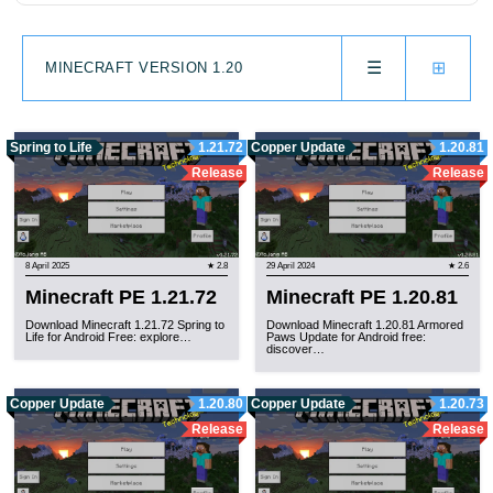
☰
⊞
MINECRAFT VERSION 1.20
Spring to Life
1.21.72
Copper Update
1.20.81
Release
Release
8 April 2025
★ 2.8
29 April 2024
★ 2.6
Minecraft PE 1.21.72
Minecraft PE 1.20.81
Download Minecraft 1.21.72 Spring to
Download Minecraft 1.20.81 Armored
Life for Android Free: explore…
Paws Update for Android free:
discover…
Copper Update
1.20.80
Copper Update
1.20.73
Release
Release