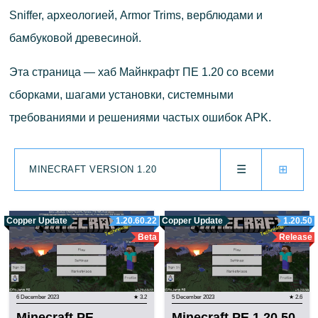
Sniffer, археологией, Armor Trims, верблюдами и
бамбуковой древесиной.
Эта страница — хаб Майнкрафт ПЕ 1.20 со всеми
сборками, шагами установки, системными
требованиями и решениями частых ошибок APK.
☰
⊞
MINECRAFT VERSION 1.20
Copper Update
1.20.60.22
Copper Update
1.20.50
Beta
Release
6 December 2023
★ 3.2
5 December 2023
★ 2.6
Minecraft PE
Minecraft PE 1.20.50