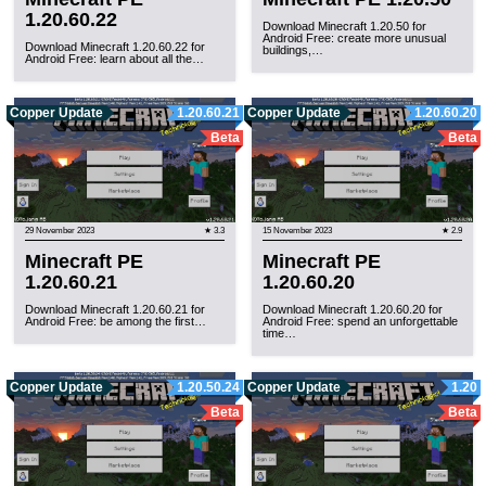
1.20.60.22
Download Minecraft 1.20.50 for
Android Free: create more unusual
Download Minecraft 1.20.60.22 for
buildings,…
Android Free: learn about all the…
Copper Update
1.20.60.21
Copper Update
1.20.60.20
Beta
Beta
29 November 2023
★ 3.3
15 November 2023
★ 2.9
Minecraft PE
Minecraft PE
1.20.60.21
1.20.60.20
Download Minecraft 1.20.60.21 for
Download Minecraft 1.20.60.20 for
Android Free: be among the first…
Android Free: spend an unforgettable
time…
Copper Update
1.20.50.24
Copper Update
1.20
Beta
Beta