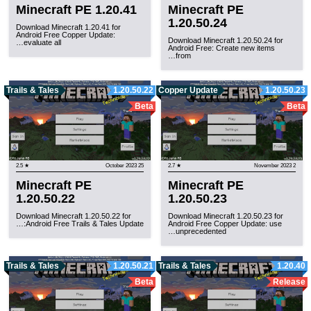
Minecraft PE 1.20.41
Minecraft PE
1.20.50.24
Download Minecraft 1.20.41 for
Android Free Copper Update:
Download Minecraft 1.20.50.24 for
evaluate all…
Android Free: Create new items
from…
Trails & Tales
1.20.50.22
Copper Update
1.20.50.23
Beta
Beta
★ 2.5
25 October 2023
★ 2.7
2 November 2023
Minecraft PE
Minecraft PE
1.20.50.22
1.20.50.23
Download Minecraft 1.20.50.22 for
Download Minecraft 1.20.50.23 for
Android Free Trails & Tales Update:…
Android Free Copper Update: use
unprecedented…
Trails & Tales
1.20.50.21
Trails & Tales
1.20.40
Beta
Release