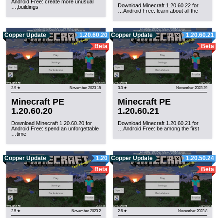
Android Free: create more unusual
Download Minecraft 1.20.60.22 for
buildings,…
Android Free: learn about all the…
Copper Update
1.20.60.20
Copper Update
1.20.60.21
Beta
Beta
★ 2.9
15 November 2023
★ 3.3
29 November 2023
Minecraft PE
Minecraft PE
1.20.60.20
1.20.60.21
Download Minecraft 1.20.60.20 for
Download Minecraft 1.20.60.21 for
Android Free: spend an unforgettable
Android Free: be among the first…
time…
Copper Update
1.20
Copper Update
1.20.50.24
Beta
Beta
★ 2.5
2 November 2023
★ 2.6
8 November 2023