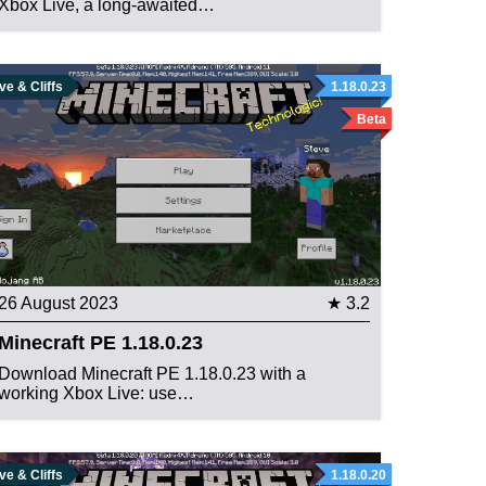
Xbox Live, a long-awaited…
e & Cliffs
1.18.0.23
Beta
26 August 2023
★ 3.2
Minecraft PE 1.18.0.23
Download Minecraft PE 1.18.0.23 with a
working Xbox Live: use…
e & Cliffs
1.18.0.20