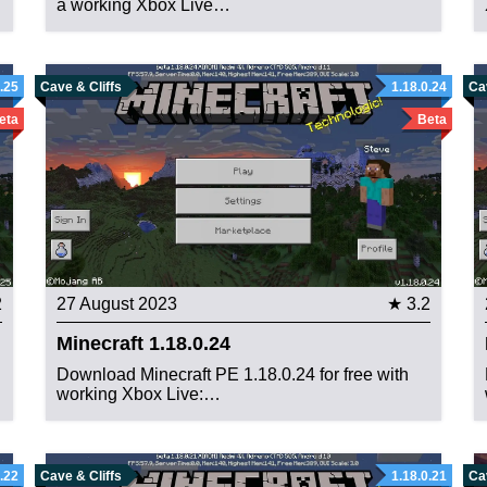
a working Xbox Live…
0.25
Cave & Cliffs
1.18.0.24
Cav
eta
Beta
2
27 August 2023
★ 3.2
Minecraft 1.18.0.24
Download Minecraft PE 1.18.0.24 for free with
working Xbox Live:…
0.22
Cave & Cliffs
1.18.0.21
Cav