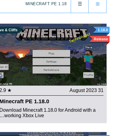
☰
⊞
MINECRAFT PE 1.18
e & Cliffs
1.18.0
Release
★ 2.9
31 August 2023
Minecraft PE 1.18.0
Download Minecraft 1.18.0 for Android with a
working Xbox Live…