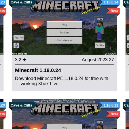
0.23
Cave & Cliffs
1.18.0.24
Cav
eta
Beta
23
★ 3.2
27 August 2023
Minecraft 1.18.0.24
Download Minecraft PE 1.18.0.24 for free with
working Xbox Live:…
0.20
Cave & Cliffs
1.18.0.21
Cav
eta
Beta