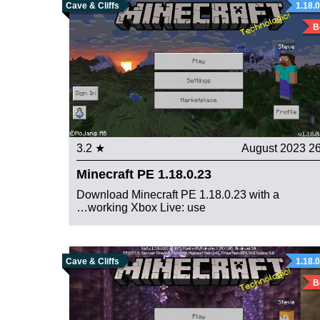
Cave & Cliffs
1.18.
B
★ 3.2
26 August 20
Minecraft PE 1.18.0.23
Download Minecraft PE 1.18.0.23 with a
working Xbox Live: use…
Cave & Cliffs
1.18.
B