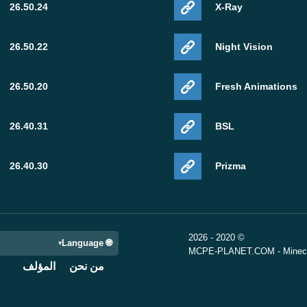
26.50.24
X-Ray
26.50.22
Night Vision
26.50.20
Fresh Animations
26.40.31
BSL
26.40.30
Prizma
© 2020 - 2026
🌐 Language
MCPE-PLANET.COM - Minecra
من نحن
المؤلف