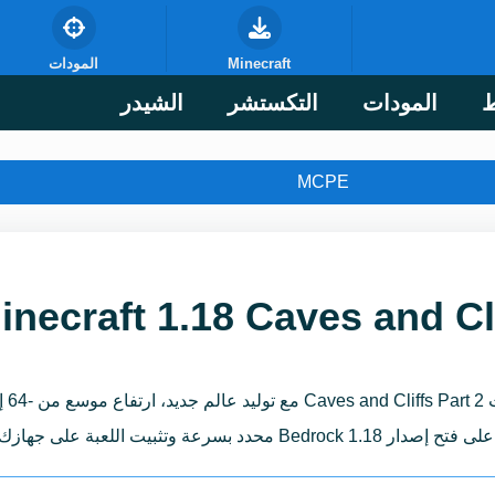
Minecraft
المودات
ط
المودات
التكستشر
الشيدر
MCPE