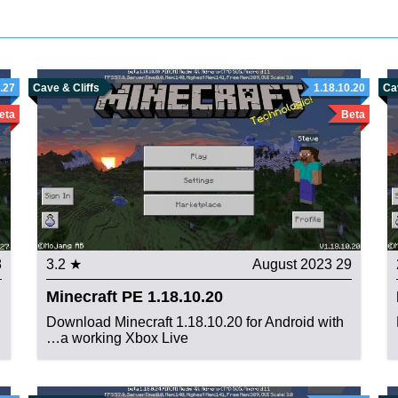
0.27
Cave & Cliffs
1.18.10.20
Cav
eta
Beta
23
★ 3.2
29 August 2023
Minecraft PE 1.18.10.20
Download Minecraft 1.18.10.20 for Android with
a working Xbox Live…