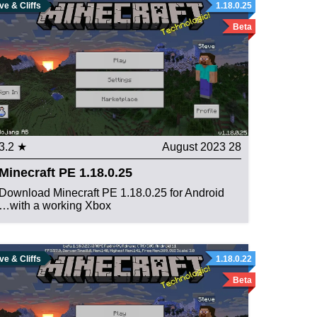
e & Cliffs
1.18.0.25
Beta
★ 3.2
28 August 2023
Minecraft PE 1.18.0.25
Download Minecraft PE 1.18.0.25 for Android
with a working Xbox…
e & Cliffs
1.18.0.22
Beta