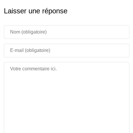
Apparition des mobs mise à jour
Laisser une réponse
Les Creepers, squelettes, sorcières et zombies
apparaissent moins souvent dans ce biome, tandis que
les Cubes de Soufre peuvent apparaître par groupes de
deux à quatre. Les Araignées des Cavernes remplacent
aussi les Araignées normales, ce qui rend ces grottes
plus dangereuses en survie.
Corrections du Cube de
Soufre et du Soufre Puissant
Minecraft PE 26.30.31 / 1.26.30.31 Download est