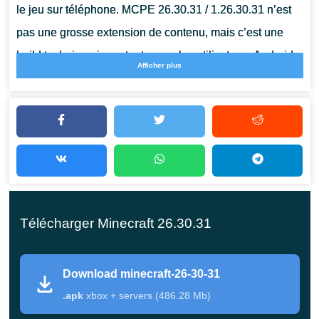
le jeu sur téléphone.
MCPE 26.30.31 / 1.26.30.31 n’est
pas une grosse extension de contenu, mais c’est une
build technique importante pour les utilisateurs Android.
Afficher plus
Mojang utilise cette Beta pour affiner de nouveaux
systèmes, vérifier le comportement des mobs et corriger
des bugs pouvant toucher le chargement des mondes,
les combats, les écrans d’interface et la stabilité mobile.
Détails de Minecraft 26.30.31
Télécharger Minecraft 26.30.31
/ 1.26.30.31 apk
Download minecraft-26-30-31
Élément
Détails
.apk
xbox + servers (486.28 Mb)