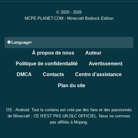
bloquées par les blocs proches. Les Sources de Soufre
© 2020 - 2026
générées naturellement devraient désormais produire
MCPE-PLANET.COM - Minecraft Bedrock Edition
des geysers de façon plus fiable.
🌐 Language
Il s’agit d’une build Beta, elle peut donc être
instable. Faites une sauvegarde avant d’ouvrir des
À propos de nous
Auteur
mondes de survie importants, surtout si le monde
utilise des add-ons, des packs personnalisés ou des
Politique de confidentialité
Avertissement
paramètres expérimentaux.
DMCA
Contacts
Centre d’assistance
Plan du site
Stabilité et performances
mobiles
OS : Android. Tout le contenu est créé par des fans et des passionnés
de Minecraft : CE N’EST PAS UN DLC OFFICIEL. Nous ne sommes
pas affiliés à Mojang.
Cette build contient des corrections qui peuvent