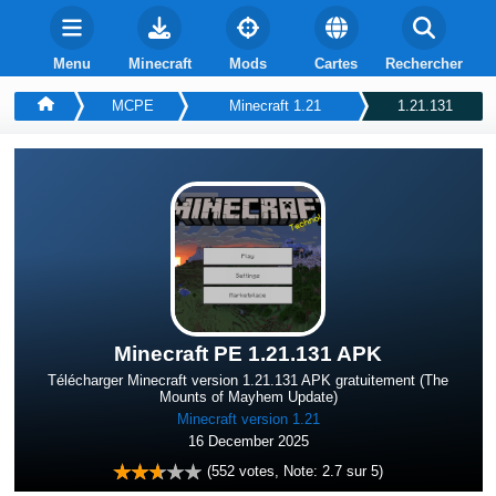
Menu
Minecraft
Mods
Cartes
Rechercher
MCPE
Minecraft 1.21
1.21.131
Minecraft PE 1.21.131 APK
Télécharger Minecraft version 1.21.131 APK gratuitement (The
Mounts of Mayhem Update)
Minecraft version 1.21
16 December 2025
(
552
votes, Note:
2.7
sur 5)