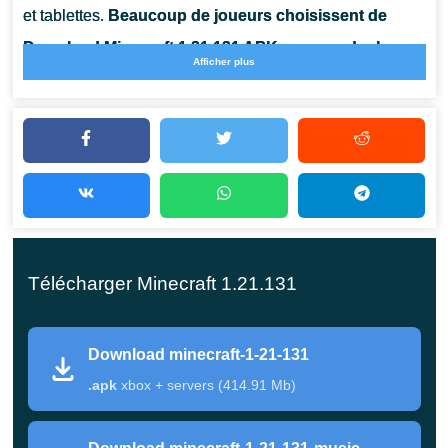
et tablettes.
Beaucoup de joueurs choisissent de
Download Minecraft 1.21.131 APK pour garder le
Afficher plus
contrôle sur les mises à jour et assurer la
compatibilité avec leur appareil
. Cette version se
concentre sur la fiabilité, un comportement du monde
cohérent et de meilleures performances lors de longues
sessions.
Aperçu de la mise à jour
Télécharger Minecraft 1.21.131
MCPE 1.21.131 Bedrock
Download minecraft-1-21-131
.apk
xbox + servers (414.91 Mb)
Cette build poursuit le travail de raffinement de Minecraft
Bedrock par Mojang. Au lieu d'ajouter du contenu inédit,