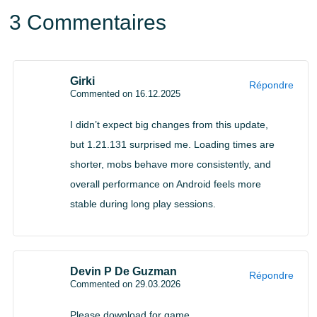
Objectif
Corrections de bugs et
3 Commentaires
principal
performances
Options de téléchargement
Girki
Répondre
Commented on 16.12.2025
pour les joueurs
I didn’t expect big changes from this update,
but 1.21.131 surprised me. Loading times are
shorter, mobs behave more consistently, and
Tu peux Download Minecraft 1.21.131 APK
overall performance on Android feels more
manuellement si tu préfères installer les mises à jour toi-
stable during long play sessions.
même. Cette approche est souvent choisie lorsque les
mises à jour automatiques sont retardées ou
indisponibles dans certaines régions. Pour les autres
Devin P De Guzman
Répondre
Commented on 29.03.2026
builds de cette ligne de release, consulte la section
dédiée :
Minecraft PE 1.21 download category
.
Please download for game