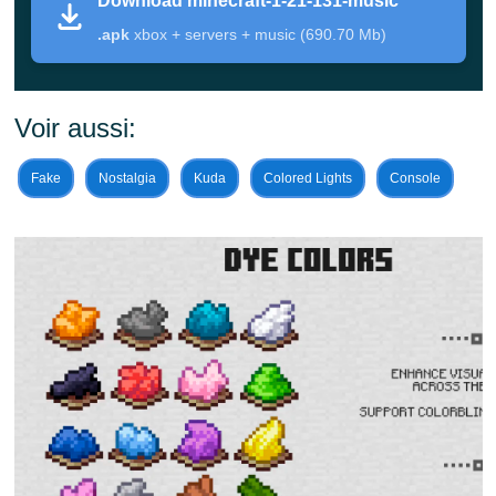
Download minecraft-1-21-131-music
les développeurs se sont concentrés sur des corrections
.apk
xbox + servers + music (690.70 Mb)
internes qui affectent la qualité du gameplay sur MCPE
et les autres plateformes Bedrock.
Voir aussi:
Amélioration de la stabilité du jeu sur les téléphones
Fake
Nostalgia
Kuda
Colored Lights
Console
et tablettes Android
Corrections de l'interaction des entités et du
comportement des mobs
Réduction des crashes lors du chargement du monde
Corrections visuelles mineures dans plusieurs
biomes
Changements que tu