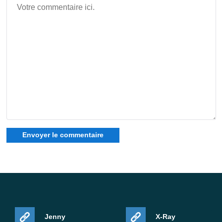
Cet article est basé sur le changelog officiel de Minecraft
:
https://feedback.minecraft.net/hc/en-
us/articles/41979788279181-Minecraft-1-21-131-
Bedrock
Jenny
X-Ray