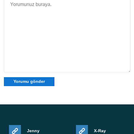
Minecraft 1.21.131 APK'yı ücretsiz indirin
, yukarıdaki
altı düzeltme dosyayla birlikte geliyor. Minecraft PE
geçişten sonra dünyalarınızı, ayarlarınızı ve paketlerinizi
koruyor. Source:
https://feedback.minecraft.net/hc/en-
us/articles/41979788279181-Minecraft-1-21-131-
Bedrock
Jenny
X-Ray