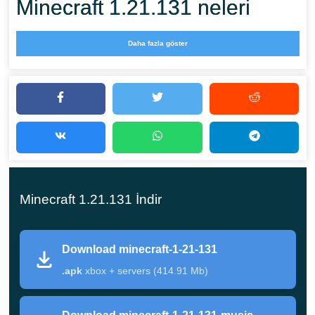
Minecraft 1.21.131 neleri
düzeltiyor
Daha fazla göster
Adventuring Time artık 17 biyom istiyor
Spear şarj edilirken daha uzun geri itme aralığı
Şarj animasyonları Spear'ın evreleriyle eşleşiyor
Escape tuşu Marketplace aramasından düzgün
çıkıyor
Minecraft 1.21.131 İndir
Birden fazla add-on ile Block hata kodu
Switch'te arayüz dokuları düzeltildi
Download minecraft-1-21-131
.apk
xbox + servers (414.91 Mb)
Minecraft Bedrock 1.21.131