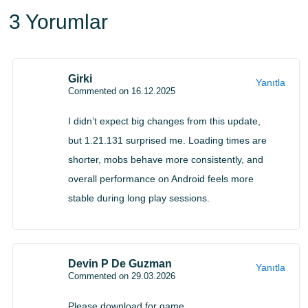
3 Yorumlar
dokuları
Girki
Yanıtla
Add-on yüklendiğinde veya bir sunucu bağlantısı
Commented on 16.12.2025
açıldığında Switch'te arayüz dokuları hatalı işleniyordu.
I didn’t expect big changes from this update,
Artık doğru şekilde çiziliyor. Aynı daldaki eski dosyalar
but 1.21.131 surprised me. Loading times are
Minecraft PE 1.21 sürümleri
bölümünde duruyor.
shorter, mobs behave more consistently, and
overall performance on Android feels more
Minecraft 1.21.131 APK
stable during long play sessions.
dosya bilgileri
Devin P De Guzman
Yanıtla
Commented on 29.03.2026
Sürüm
1.21.131
Please download for game