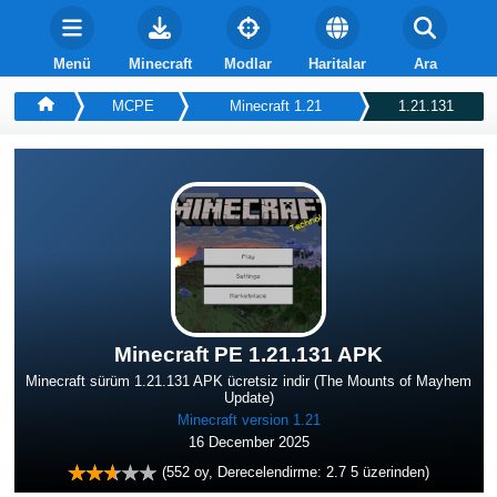
Menü
Minecraft
Modlar
Haritalar
Ara
MCPE
Minecraft 1.21
1.21.131
Minecraft PE 1.21.131 APK
Minecraft sürüm 1.21.131 APK ücretsiz indir (The Mounts of Mayhem
Update)
Minecraft version 1.21
16 December 2025
(
552
oy, Derecelendirme:
2.7
5 üzerinden)