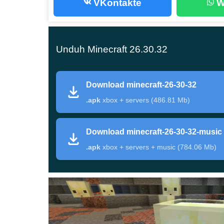
VKontakte
W
Versi
Minecraft 26.30.32 / 1.26.30
Edisi
Minecraft Bedrock Edition 
Unduh Minecraft 26.30.32
Platform
HP dan tablet Android
Download minecraft-26-30-32
Tipe file
APK
.apk
xbox + servers (486.81 Mb)
Fokus
Perbaikan Chaos Cubed dan
Download minecraft-26-30-32-music
Perubahan utama dalam 
.apk
xbox + servers + music (784.06 Mb)
Tujuan utama build ini adalah meningkatkan me
gameplay Bedrock yang stabil. Sebagian besar
Potent Sulfur, generasi terrain, dan visual render