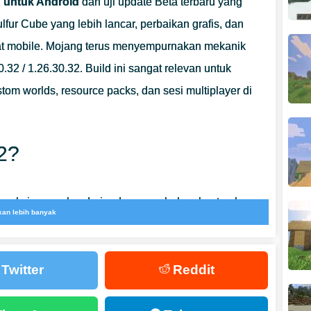
K untuk Android
dan uji update Beta terbaru yang
fur Cube yang lebih lancar, perbaikan grafis, dan
t mobile.
Mojang terus menyempurnakan mekanik
.32 / 1.26.30.32. Build ini sangat relevan untuk
stom worlds, resource packs, dan sesi multiplayer di
32?
 koreksi gameplay daripada penambahan konten besar.
kan lebih banyak
k Chaos Cubed berperilaku dalam gameplay survival
ah visual dan sistem teknis yang terhubung dengan
Twitter
Reddit