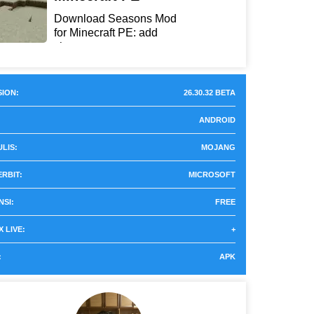
Download Seasons Mod
for Minecraft PE: add
chan...
ION:
26.30.32 BETA
ANDROID
LIS:
MOJANG
RBIT:
MICROSOFT
NSI:
FREE
 LIVE:
+
:
APK