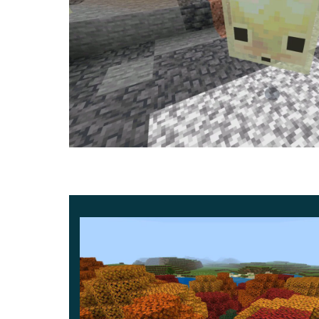
Sulfur Caves kini blend dengan benar bersa
Sulfur Cubes tidak lagi tersangkut setelah m
Sulfur Cubes dengan TNT kini bisa diaktifk
Letusan Potent Sulfur kini bisa mendorong B
Kerusakan visual pada mob saat menggunaka
Musik kembali hadir di bioma Mega Taiga d
Build ini ditujukan untuk pemain yang suka
Bedrock terbaru di Android sebelum deployment
bagian
download APK Minecraft
.
Peningkatan Sulfur Cube