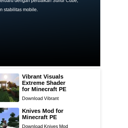
terbaru dengan perbaikan Sulfur Cube,
 stabilitas mobile.
Vibrant Visuals
Extreme Shader
for Minecraft PE
Download Vibrant
Visuals Extreme Shader
for Min...
Knives Mod for
Minecraft PE
Download Knives Mod