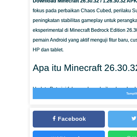
Download Minecraft 26.30.32 / 1.26.30.32 AP
fokus pada perbaikan Chaos Cubed, perilaku Sul
peningkatan stabilitas gameplay untuk perangka
eksperimental di Minecraft Bedrock Edition 26.30
pemain Android yang aktif menguji fitur baru, cu
HP dan tablet.
Apa itu Minecraft 26.30.
Update Beta ini fokus pada perbaikan bug dan
Tampil
Beberapa perubahan meningkatkan cara mekani
normal, sementara yang lain memperbaiki masal
Facebook
pengujian Bedrock.
Informasi
Detail