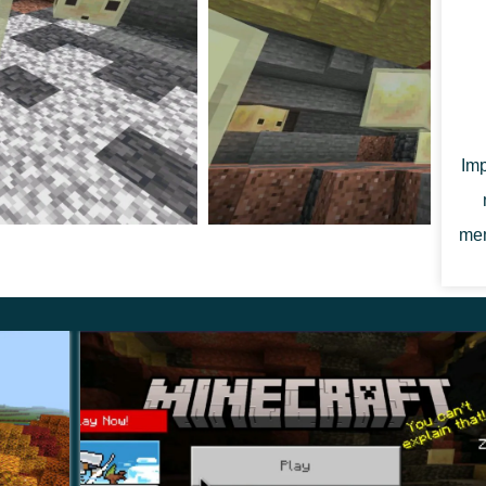
ma chunk pra-generasi yang berdekatan.
engeluarkan blok.
an oleh debu Redstone.
oat dan blok yang jatuh.
Imp
n Vibrant Visuals dengan pack PBR telah diperbaiki.
an Redwood Taiga Mutated.
mem
 menguji sistem gameplay eksperimental dan mekanik
 rilis lebih luas. Jelajahi semua build yang tersedia di