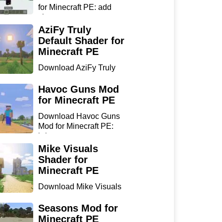
for Minecraft PE: add
sharp...
AziFy Truly
Default Shader for
Minecraft PE
Download AziFy Truly
Default Shader for
Minecra...
Havoc Guns Mod
for Minecraft PE
Download Havoc Guns
Mod for Minecraft PE:
bring...
Mike Visuals
Shader for
Minecraft PE
Download Mike Visuals
Shader for Minecraft PE:
...
Seasons Mod for
Minecraft PE