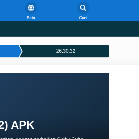
Peta
Cari
26.30.32
32) APK