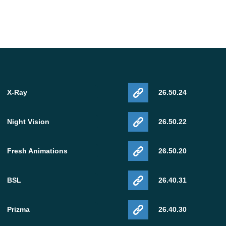
tian dalam update ini. Pengguna Android yang
au opsi rendering eksperimental mungkin langsung
uals
X-Ray
26.50.24
ruhi mob saat Vibrant Visuals diaktifkan bersama
Night Vision
26.50.22
ghtmap textures. Masalah ini terutama memengaruhi
jut di hardware mobile yang kompatibel.
Fresh Animations
26.50.20
BSL
26.40.31
gi di dalam bioma Mega Taiga dan Redwood Taiga
Prizma
26.40.30
ameplay, ini membantu memulihkan suasana selama