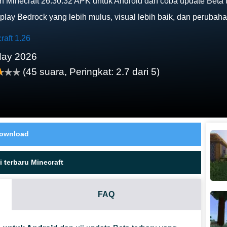
 Minecraft 26.30.32 APK untuk Android dan coba update Beta 
lay Bedrock yang lebih mulus, visual lebih baik, dan perubahan
raft 1.26
May 2026
(
45
suara, Peringkat:
2.7
dari 5)
ownload
 terbaru Minecraft
FAQ