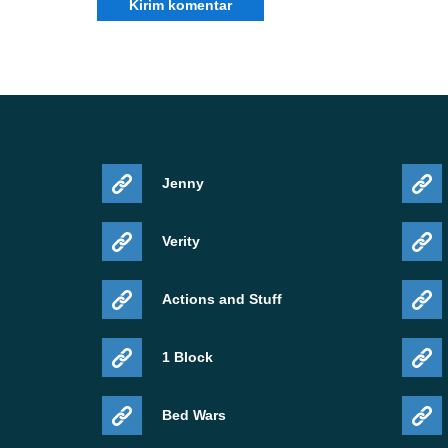
Kualitas visual dan imersi juga mendapat perha
menjalankan texture pack yang ditingkatkan at
memperhatikan perbaikannya.
Perbaikan rendering Vibrant Vis
Jenny
Mojang memperbaiki visual rusak yang memenga
Verity
resource pack PBR yang menggunakan actor hei
pemain yang menguji grafis Bedrock tingkat lan
Actions and Stuff
Musik bioma kembali
1 Block
Pemutaran musik kini bekerja dengan benar la
Bed Wars
Mutated. Meskipun kecil dibanding mekanik g