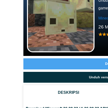
Unduh
gamep
Minec
26 
D
Unduh versi
DESKRIPSI