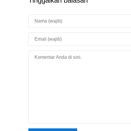
Tinggalkan balasan
Sulfur Cubes yang membawa TNT kini bisa di
langsung ke arahnya. Ini menciptakan eksperim
Bedrock tingkat lanjut yang membangun jebakan,
Potent Sulfur dan perilak
Interaksi Potent Sulfur kini terasa lebih dinam
membuat reaksi lingkungan lebih mudah diperha
mulus dengan chunk terrain lama. Ini membant
menjelajahi dunia yang sudah digenerate sebelu
Stabilitas grafis dan audi