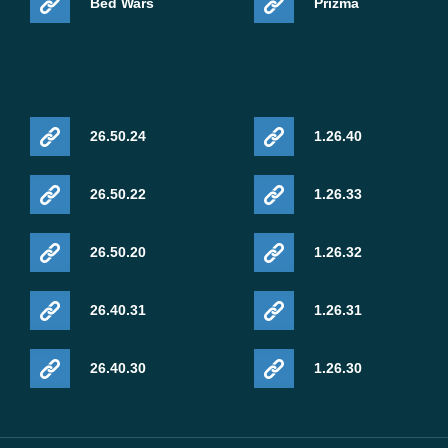
Bed Wars
Prizma
Vibrant Visuals rendering düzeltmesi
Mojang, actor heightmap texture'ları kullanan PBR
26.50.24
1.26.40
resource pack'lerle birlikte Vibrant Visuals
etkinleştirildiğinde mob'ları etkileyen bozuk görselleri
26.50.22
1.26.33
düzeltti. Bu sorun ağırlıklı olarak uyumlu mobil
donanımda gelişmiş Bedrock grafiklerini test eden
26.50.20
1.26.32
oyuncuları etkiliyordu.
26.40.31
1.26.31
Biyom müziği geri dönüyor
26.40.30
1.26.30
Müzik oynatma artık Mega Taiga ve Redwood Taiga
Mutated biyomlarının içinde yeniden doğru çalışıyor.