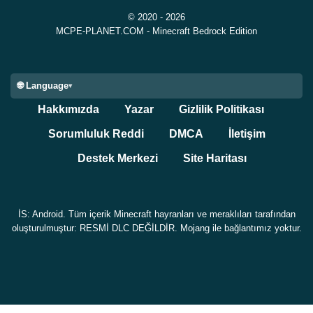
Gameplay mechanics'leriyle karşılaştırıldığında küçük
© 2020 - 2026
olsa da keşif sırasında atmosferi yeniden oluşturmaya
MCPE-PLANET.COM - Minecraft Bedrock Edition
yardımcı oluyor.
Android cihazlarda
🌐 Language
Hakkımızda
Yazar
Gizlilik Politikası
performans
Sorumluluk Reddi
DMCA
İletişim
Destek Merkezi
Site Haritası
Güncelleme aynı zamanda çok oyunculu oturumlarla
bağlantılı kararlılık iyileştirmeleri içeriyor. Mojang,
İS: Android. Tüm içerik Minecraft hayranları ve meraklıları tarafından
oyuncuların yerel çok oyunculu oturumlara çok yavaş
oluşturulmuştur: RESMİ DLC DEĞİLDİR. Mojang ile bağlantımız yoktur.
katılması durumunda oluşabilecek bir crash'i düzeltti.
Android kullanıcıları için deneysel özellik testi sırasında
genel gameplay davranışı daha öngörülebilir