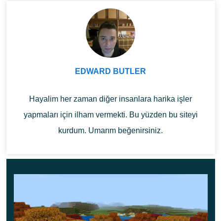
Mega Taiga ve Redwood Taiga Mutated biyomlarına
müzik geri döndü.
Bu build, daha geniş release deployment'tan önce
EDWARD BUTLER
Android'de deneysel gameplay sistemlerini ve yeni
Bedrock mechanics'lerini test etmeyi seven
oyuncular için tasarlandı. Mevcut tüm build'lere
Hayalim her zaman diğer insanlara harika işler
Minecraft APK indirme
bölümünden göz atabilirsiniz.
yapmaları için ilham vermekti. Bu yüzden bu siteyi
kurdum. Umarım beğenirsiniz.
Sulfur Cube iyileştirmeleri
Sulfur Cube bu Beta'da en fazla düzenleme alan öğe
oldu. Mojang hareket mantığını, knockback davranışını
ve TNT ile Redstone sistemleriyle etkileşimleri iyileştirdi.