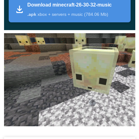
Download minecraft-26-30-32-music
Sürüm
Minecraft Bedrock Edition Beta
.apk
xbox + servers + music (784.06 Mb)
Platform
Android telefon ve tabletler
Dosya
APK
Türü
Chaos Cubed düzeltmeleri ve kararlılık
Odak
iyileştirmeleri
Güncellemedeki ana
değişiklikler