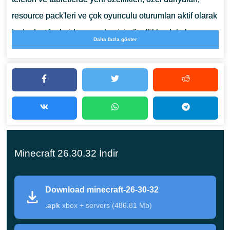
resource pack'leri ve çok oyunculu oturumları aktif olarak
test eden Android oyuncuları için özellikle alakalı.
Daha fazla göster
Minecraft 26.30.32 nedir?
Bu Beta güncellemesi, büyük içerik eklemeler yerine
hata düzeltme ve gameplay düzeltmelerine odaklanıyor.
Çeşitli değişiklikler, Chaos Cubed mechanics'lerinin
normal survival gameplay'inde nasıl davrandığını
Minecraft 26.30.32 İndir
iyileştirirken, diğerleri görsel sorunları ve Bedrock
testleriyle bağlantılı teknik sistemleri onarıyor.
Download minecraft-26-30-32
Bilgi
Detaylar
.apk
xbox + servers (486.81 Mb)
Sürüm
Minecraft 26.30.32 / 1.26.30.32