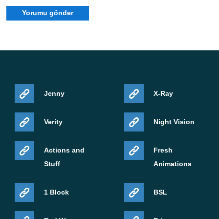
Patlamalar Tekneleri ve düşen blokları itebiliyor; bu da
gameplay sırasında çevresel tepkilerin fark edilmesini
kolaylaştırıyor. Sulfur Caves aynı zamanda eski arazi
chunk'larıyla daha pürüzsüz harmanlanıyor. Bu, yeni
Beta sürümüne güncelleme yaptıktan sonra önceden
oluşturulmuş dünyaları keşfederken garip dünya
Jenny
X-Ray
oluşumu sınırlarını önlemeye yardımcı oluyor.
Verity
Night Vision
Grafik kararlılığı ve ses
Actions and
Fresh
Stuff
Animations
Görsel kalite ve sürükleyicilik de bu güncellemede ilgi
gördü. Geliştirilmiş texture pack'ler veya deneysel
1 Block
BSL
rendering seçenekleri kullanan Android kullanıcıları
iyileştirmeleri hemen fark edebilir.