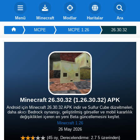
Menü
Minecraft
Modlar
Haritalar
Ara
MCPE
MCPE 1.26
26.30.32
Minecraft 26.30.32 (1.26.30.32) APK
Android için Minecraft 26.30.32 APK indir ve Sulfur Cube düzeltmeleri,
daha akıcı Bedrock oynanışı, geliştirilmiş görseller ve mobil kararlılık
değişiklikleri içeren en yeni Beta güncellemesini keşfet.
Minecraft 1.26
26 May 2026
(
45
oy, Derecelendirme:
2.7
5 üzerinden)