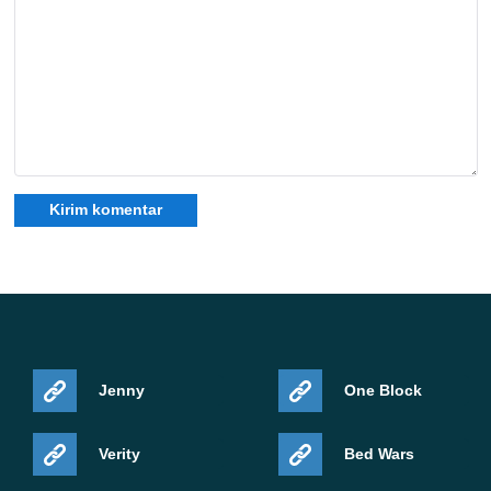
Jenny
One Block
Verity
Bed Wars