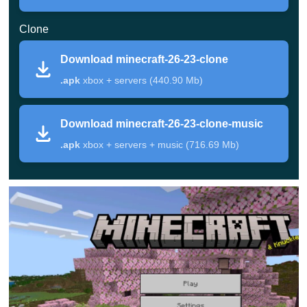
Rendering layar
Clone
Download minecraft-26-23-clone
.apk
xbox + servers (440.90 Mb)
Kotak hitam tidak lagi muncul dengan Vibrant
Visuals
di perangkat Android yang terdampak —
efek pencahayaan kembali tampil sebagaimana
Download minecraft-26-23-clone-music
mestinya.
.apk
xbox + servers + music (716.69 Mb)
Detail versi
Parameter
Value
Versi
26.23.1
game