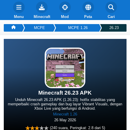
Menu
Minecraft
Mod
Peta
Cari
MCPE
MCPE 1.26
26.23
Minecraft 26.23 APK
Unduh Minecraft 26.23 APK (1.26.23): hotfix stabilitas yang
memperbaiki crash gameplay dan bug layar Vibrant Visuals, dengan
Xbox Live yang berfungsi di Android.
Minecraft 1.26
26 May 2026
(
240
suara, Peringkat:
2.8
dari 5)