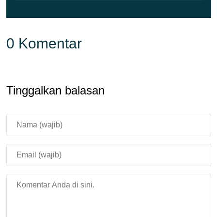
Arsitektur Android apa yang
didukung?
0 Komentar
Build ini berjalan di perangkat Android standar 64-bit dan
32-bit. Kalau kamu tidak tahu mana yang dipakai HP
kamu, versi regular adalah pilihan yang tepat untuk
Tinggalkan balasan
kebanyakan perangkat modern.
Apakah perbaikan crash berlaku
untuk Realms juga?
Ya. Fix sampai ke Realms saat Mojang menyetujui
rollout, jadi sesi multiplayer mendapat manfaat yang
sama dari peningkatan stabilitas seperti single-player.