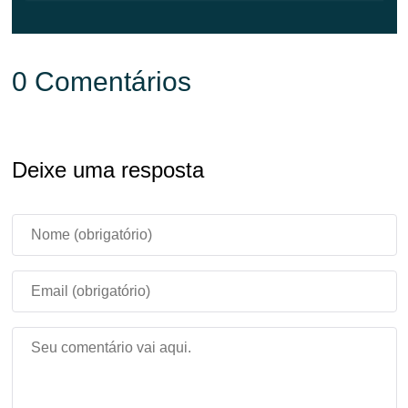
manutenção sem alterações de funcionalidades,
atualizar é de baixo risco e te mantém na versão atual.
0 Comentários
Quais arquiteturas Android são
suportadas?
Deixe uma resposta
O build roda em aparelhos Android padrão de 64 bits e
32 bits. Se você não sabe qual o seu celular usa, a
versão regular é a escolha certa para a maioria dos
aparelhos modernos.
As correções de crashes se aplicam
ao Realms também?