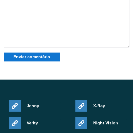
Sim. As correções chegam ao Realms quando a Mojang
aprova o rollout, então as sessões multiplayer se
beneficiam das mesmas melhorias de estabilidade que o
modo single-player.
Jenny
X-Ray
Verity
Night Vision