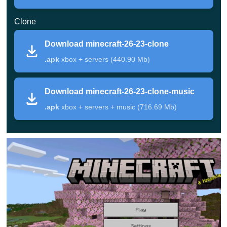
a última atualização.
Clone
Renderização de tela
Download minecraft-26-23-clone
.apk
xbox + servers (440.90 Mb)
Os quadrados pretos não aparecem mais com o
Vibrant Visuals
nos aparelhos Android afetados —
Download minecraft-26-23-clone-music
o efeito de iluminação volta a ser exibido como
.apk
xbox + servers + music (716.69 Mb)
deveria.
Detalhes da versão
Parâmetro
Valor
Versão do
26.23.1
jogo