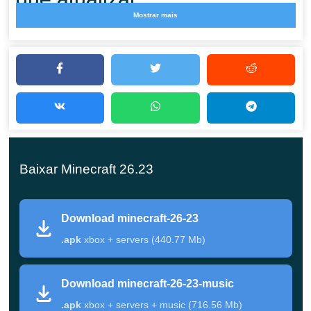
Mostrar mais
Se o seu jogo ficava fechando inesperadamente ou a
tela enchia de blocos escuros com a nova iluminação,
esta versão é a resposta. É um build de manutenção —
sem novas funcionalidades, só as coisas quebradas
consertadas — então atualizar é de baixo risco e vale a
pena fazer agora.
Baixar Minecraft 26.23
Correções de crashes
Download minecraft-26-23
Vários crashes que podiam ocorrer durante o jogo
.apk
xbox + servers (440.77 Mb)
normal foram eliminados. Sessões longas, multiplayer
no Realms e mundos pesados agora rodam sem as
Download minecraft-26-23-music
saídas repentinas que alguns jogadores relataram após
.apk
xbox + servers + music (716.56 Mb)