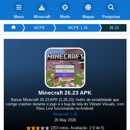
Menu
Minecraft
Mods
Mapas
Pesquisar
MCPE
MCPE 1.26
26.23
Minecraft 26.23 APK
Baixar Minecraft 26.23 APK (1.26.23): hotfix de estabilidade que
corrige crashes durante o jogo e o bug de tela do Vibrant Visuals, com
Xbox Live funcionando no Android.
Minecraft 1.26
26 May 2026
(
253
votos, Avaliação:
2.9
de 5)