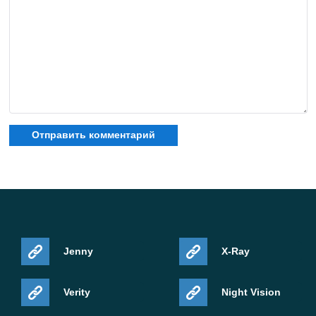
Да. Исправления доходят до Realms по мере
одобрения Релиза, поэтому мультиплеер-сессии
получают те же улучшения стабильности, что и
одиночная игра.
Jenny
X-Ray
Verity
Night Vision