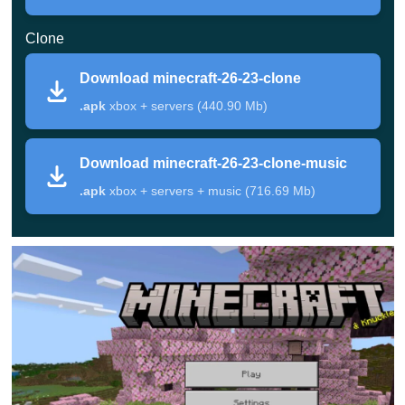
работают без внезапных закрытий, о которых
Clone
сообщали игроки после прошлого обновления.
Download minecraft-26-23-clone
Рендеринг экрана
.apk
xbox + servers (440.90 Mb)
Download minecraft-26-23-clone-music
Чёрные квадраты при включённом Vibrant
Visuals больше не появляются
на затронутых
.apk
xbox + servers + music (716.69 Mb)
Андроид-устройствах — эффект освещения
снова отображается корректно.
Детали сборки
Параметр
Значение
Версия игры
26.23.1