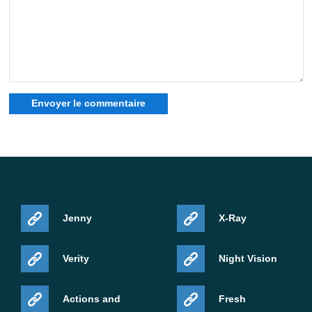
Pour d'autres builds de cette ligne, consulte la collection
télécharger minecraft 26
.
Source:
changelog officiel de 26.40.20
Jenny
X-Ray
Verity
Night Vision
Actions and
Fresh