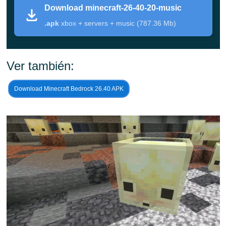
conservan el fuego, daño por caída, asfixia, status
Download minecraft-26-40-20-music
effects, ni su antiguo objetivo.
.apk
xbox + servers + music (787.36 Mb)
Los visuales de Texture Streaming están corregidos:
los rayos de Guardian y End Crystal, el enchantment
Ver también:
glint y las texturas borrosas de packs se renderizan
correctamente de nuevo.
Download Minecraft Bedrock 26.40 APK
El comportamiento del Sulfur Cube es más limpio —
no se empujan entre sí, no se congelan al sostener
un block, y un rango de absorción más corto de 8
blocks.
Reparaciones de sonido para Shulker, Pillager y
Panda, más música que se detiene cerca de un
Jukebox que está sonando.