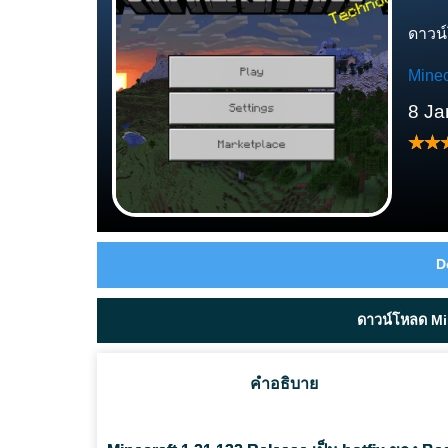
ดาวน์
Minec
8 Ja
D
ดาวน์โหลด Min
คำอธิบาย