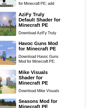
for Minecraft PE: add
sharp...
AziFy Truly
Default Shader for
Minecraft PE
Download AziFy Truly
Default Shader for
Minecra...
Havoc Guns Mod
for Minecraft PE
Download Havoc Guns
Mod for Minecraft PE:
bring...
Mike Visuals
Shader for
Minecraft PE
Download Mike Visuals
Shader for Minecraft PE:
...
Seasons Mod for
Minecraft PE