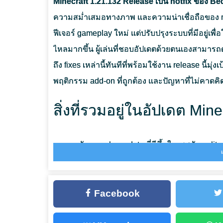
Minecraft 1.21.132 Release เป็น hotfix ของ Bed
ความสม่ำเสมอทางภาพ และความน่าเชื่อถือของ multi
ฟีเจอร์ gameplay ใหม่ แต่ปรับปรุงระบบที่มีอยู่เพ
ไหลมากขึ้น
ผู้เล่นที่ชอบอัปเดตด้วยตนเองสามารถ
ถึง fixes เหล่านี้ทันทีที่พร้อมใช้งาน release นี้มุ
พฤติกรรม add-on ที่ถูกต้อง และปัญหาที่ไม่คาด
สิ่งที่รวมอยู่ในอัปเดต Min
การจัดการ player data ที่ดีขึ้นในเซสชัน spli
การโหลด textures ใหม่ที่น่าเชื่อถือมากขึ้นเม
แก้ไขกรณีที่ทรัพยากร add-on หายไปหลังจากผู้
Facebook
ลดความเสี่ยงของการ disconnections เมื่อใช้คำส
แก้ไขปัญหาที่ไอคอนเข็มทิศบางครั้งไม่ปรากฏ