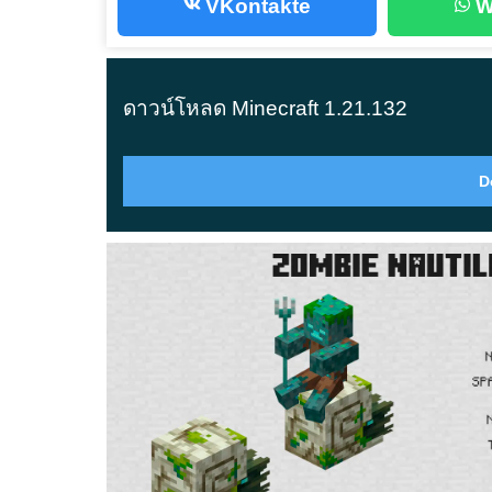
แก้ไข freeze ที่อาจเกิดขึ้นระหว่างการซื้อ R
VKontakte
W
ตอนนี้ Attachables แสดงผลถูกต้องเมื่อเกมถู
การเปลี่ยนแปลงอธิบายในแง
ดาวน์โหลด Minecraft 1.21.132
D
ความเสถียรของ multiplayer และ 
อัปเดตนี้ปรับปรุงวิธีที่เกมจัดการ profiles และ re
เล่น split-screen ตอนนี้คาดเดาได้มากขึ้น และ a
พฤติกรรมกราฟิกและการแก้ไข U
การสลับระหว่าง graphics modes ไม่ทำให้ textur
เล็กๆ แต่สังเกตเห็นได้ — เช่น ไอคอน item ที่หายไ