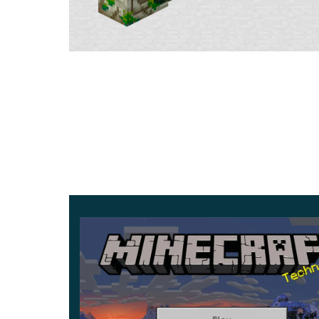
สม่ำเสมอมากขึ้น
ประสิทธิภาพและความน่าเช
Minecraft 1.21.132 มุ่งเน้นที่ edge cases ที่ก่อน
การใช้ command หนักได้รับการแก้ไขแล้ว ซึ่งมีปร
และ multiplayer servers ที่พึ่งพากลไก scripted
ความเข้ากันได้ของอุปกรณ
อัปเดต Bedrock 1.21.132 ยังคงเข้ากันได้กับอุปก
บนโทรศัพท์ระดับเริ่มต้นและแท็บเล็ตที่ทรงพลัง
เซสชันที่ยาวนาน
Game version
1.21.132.1