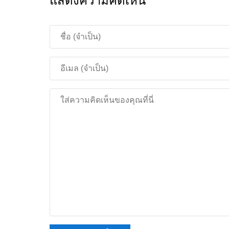
แสดงความคิดเห็น
ข้อมูลความปลอดภัยและ
ดาวน์โหลด installation files จากแหล่งที่เชื่อถือได
เท่านั้น Minecraft เป็นเครื่องหมายการค้าของ Moja
เป็นทางการ
Changelog อย่างเป็นทาง
บทความนี้อ้างอิงจาก release notes อย่างเป็นท