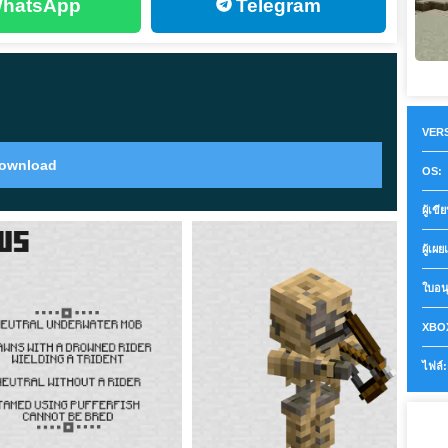
ealm บน Nintendo Switch
hatsApp
Telegram
กหยุดชั่วคราวหรือแสดงในหน้าต่าง NPC UI
่ที่เข้าใจง่าย
VERS
ownload
OS:
split-screen
ผู้เขี
sources เมื่อมีผู้เล่นหลายคนใช้งานในเซสชันเดียวกัน การ
ผู้เผย
dd-ons ยังคงรักษาภาพไว้แทนที่จะถูก unload บางส่วน
ใบอน
I
XBOX
ไฟล์:
es โหลดใหม่อย่างไม่ถูกต้องอีกต่อไป glitches ทางภาพ
ป — ก็ได้รับการแก้ไขเช่นกัน ทำให้อินเทอร์เฟซรู้สึก