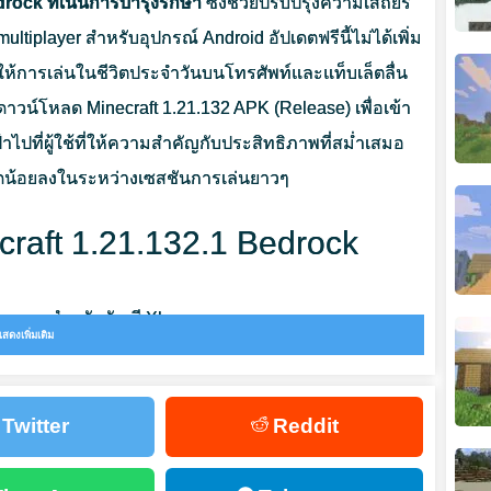
rock ที่เน้นการบำรุงรักษา
ซึ่งช่วยปรับปรุงความเสถียร
player สำหรับอุปกรณ์ Android อัปเดตฟรีนี้ไม่ได้เพิ่ม
ื่อให้การเล่นในชีวิตประจำวันบนโทรศัพท์และแท็บเล็ตลื่น
ดาวน์โหลด Minecraft 1.21.132 APK (Release) เพื่อเข้า
่งเป้าไปที่ผู้ใช้ที่ให้ความสำคัญกับประสิทธิภาพที่สม่ำเสมอ
คิดน้อยลงในระหว่างเซสชันการเล่นยาวๆ
ecraft 1.21.132.1 Bedrock
t-screen สำหรับบัญชี Xbox
แสดงเพิ่มเติม
ื่อสลับ graphics modes ในเมนูหลัก
เล่นคนที่สองเข้าร่วม split-screen
Twitter
Reddit
ั่ง entity-wide effect