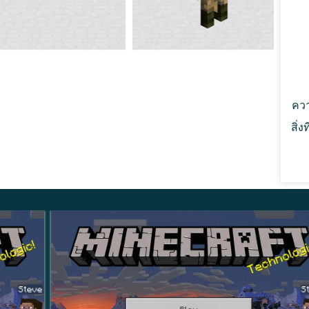
ื่อถือ
หน้านี้อาจรบกวน gameplay การ disconnect ที่เกี่ยวข้องกับ
ควา
ะโยชน์อย่างยิ่งสำหรับ custom maps, technical worlds
สิ่ง
์
รณ์ Android หลากหลายรุ่น ประสิทธิภาพมีความเสถียรทั้ง
กว่า โดยมีความไม่สม่ำเสมอทางกราฟิกน้อยลงในระหว่าง