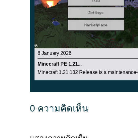
Platform
Android A
Edition
Minecraft 
ประเภทอัปเดต
Hotfix / ma
8 January 2026
เหมาะสำหรับ
โทรศัพท์แล
Minecraft PE 1.21...
Minecraft 1.21.132 Release is a maintenance-f
วิธีดาวน์โหลด Minecraft 
คุณสามารถดาวน์โหลด Minecraft 1.21.132 APK ส
0 ความคิดเห็น
ไม่มาถึงภูมิภาคของคุณ
วิธีนี้มักถูกใช้โดยผู้เล่น
สำหรับภาพรวมทั้งหมดของ releases ใน branch น