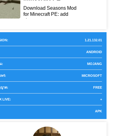
Download Seasons Mod
for Minecraft PE: add
chan...
ION:
1.21.132.01
ANDROID
ยน:
MOJANG
แพร่:
MICROSOFT
ุญาต:
FREE
 LIVE:
+
APK