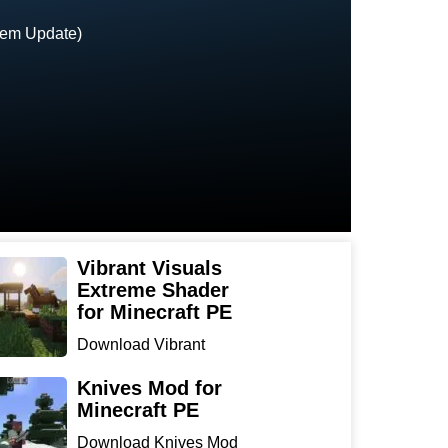
hem Update)
Vibrant Visuals
Extreme Shader
for Minecraft PE
Download Vibrant
Visuals Extreme Shader
for Min...
Knives Mod for
Minecraft PE
Download Knives Mod