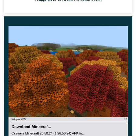
admin logs, переработанный экран редактирования
мира, story feed и инструменты подписки.
Party System также доступен как Бета. Игроки могут
общаться с друзьями и следовать за party leader в
worlds, Realms и featured servers.
Knockback теперь ведёт себя ближе к Java Edition, а
minecarts корректнее передают импульс после
столкновений.
Повреждённую броню
наконец-то
можно переплавлять в nuggets.
Совместимость устройств
5 August 2026
3.2
Download Minecraf...
Скачать Minecraft 26.50.24 (1.26.50.24) APK fo...