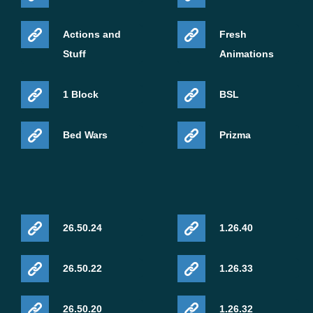
Официальный чейнджлог
Actions and
Fresh
Stuff
Animations
Эта статья основана на официальных release-
1 Block
BSL
заметках Mojang для Minecraft Bedrock Edition 26.20:
https://feedback.minecraft.net/hc/en-
Bed Wars
Prizma
us/articles/45400537384333-Minecraft-Bedrock-Edition-
26-20-Changelog
26.50.24
1.26.40
26.50.22
1.26.33
26.50.20
1.26.32