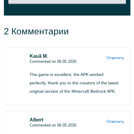
Майнкрафт Бедрок 26.20 совместим с широким
спектром телефонов и планшетов на Андроид.
Производительность стабильна как на бюджетных
2 Комментарии
устройствах, так и на более мощном железе.
Версия
26.20 (1.26.20)
игры
Kauã M.
Ответить
Commented on 06.05.2026
Платформа
Android APK
The game is excellent, the APK worked
Издание
Minecraft Bedrock
perfectly, thank you to the creators of the latest
original version of the Minecraft Bedrock APK.
Тип
Крупный релиз с экспериментальным
обновления
контентом
Название
Albert
Ответить
Chaos Cubed (экспериментальный)
Commented on 06.05.2026
дропа