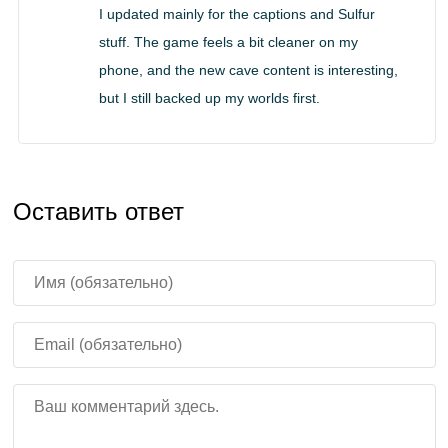
I updated mainly for the captions and Sulfur
Как скачать Майнкрафт
stuff. The game feels a bit cleaner on my
phone, and the new cave content is interesting,
26.20
but I still backed up my worlds first.
Ты можешь скачать Майнкрафт 26.20 для Андроид и
Оставить ответ
установить вручную. Это удобно, когда обновление
ещё не дошло до твоего региона через магазин.
Игроки часто выбирают этот способ, чтобы сразу
получить доступ к Sulfur Caves и Closed Captions в
Майнкрафт Бедрок 26.20, не дожидаясь
автоматического развёртывания.
Полный обзор всех релизов этой ветки — в