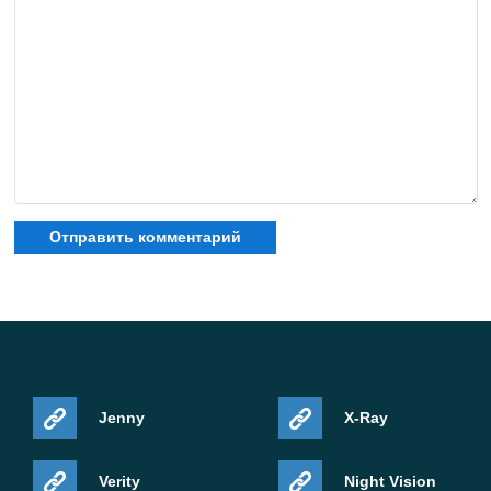
категории:
Minecraft 26 download
.
Безопасность и
юридическая информация
Всегда скачивай установочные файлы из
проверенных источников. Эта страница
предоставляется исключительно в информационных
целях.
Minecraft является торговой маркой Mojang AB, и этот
Jenny
X-Ray
сайт не аффилирован с официальными
разработчиками.
Verity
Night Vision